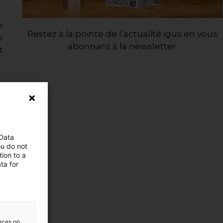
e
Restez à la pointe de l’actualité igus en vous
s
abonnant à la newsletter.
t
 Data
ou do not
ion to a
ta for
ences on