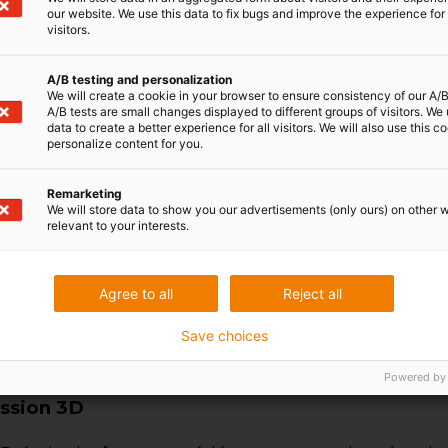
our website. We use this data to fix bugs and improve the experience for 
visitors.
arge éventail de matériaux issus d
ession 3D
A/B testing and personalization
We will create a cookie in your browser to ensure consistency of our A/B
A/B tests are small changes displayed to different groups of visitors. We
n prend l’exemple de l’aileron arrière nouvellemen
data to create a better experience for all visitors. We will also use this c
personalize content for you.
ppé dans le cadre du projet Optiamix, différent
ants fabriqués à partir de différents matériau
Remarketing
e l’impression 3D sont réunis.
We will store data to show you our advertisements (only ours) on other 
relevant to your interests.
e garantir un réglage aussi léger et durable qu
e de l’aileron arrière, des
composants en plastiqu
eron par le procédé SLS, de sorte qu’il est possible d
Agree to all
Reject all
entretien.
Save choices
Powered by
ession 3D