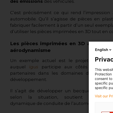
des émissions
des véhicules.
C’est précisément ce qui rend l’impression
automobile. Qu’il s’agisse de pièces en pla
fabriquer facilement à partir d’un seul exempl
d’utiliser les pièces imprimées en 3D tout en c
Les pièces imprimées en 3D assurent u
aérodynamisme
English
Privac
Un exemple actuel est le projet collabora
auquel
igus
participe aux côtés de différ
This websi
partenaires dans les domaines de la rech
Protection
consent to 
développement.
specific p
specific pu
Il s’agit de développer un becquet arrière r
Visit our P
selon la situation, soutient automati
dynamique de conduite de l’automobile avec di