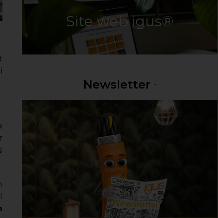
Site web igus®
t
i
Newsletter
a
r
s
n
l
n