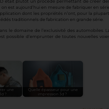
 3D était plutôt un procédé permettant de créer de
, on est aujourd’hui en mesure de fabriquer en séri
lication dont les propriétés n’ont, pour la plupart
cédés traditionnels de fabrication en grande série.
 dans le domaine de l’exclusivité des automobiles. L
il est possible d’emprunter de toutes nouvelles voie
rer une
Quelle épaisseur pour une
3d ?
impression 3d ?