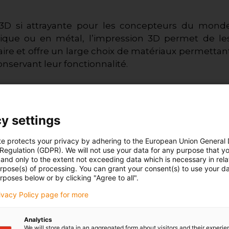
 3D si attrayante pour les concepteurs du mond
stique ou en métal, l’impression 3D permet de le
aire et offre un large choix de matériaux permettan
onservant leur fonctionnalité.
n meilleur
y settings
tif
OptiAMix
,
ents autres
te protects your privacy by adhering to the European Union General
erche et du
 Regulation (GDPR). We will not use your data for any purpose that y
and only to the extent not exceeding data which is necessary in relat
urpose(s) of processing. You can grant your consent(s) to use your da
rposes below or by clicking "Agree to all".
églable qui,
rivacy Policy page for more
quement la
fférents réglages.
Analytics
We will store data in an aggregated form about visitors and their experi