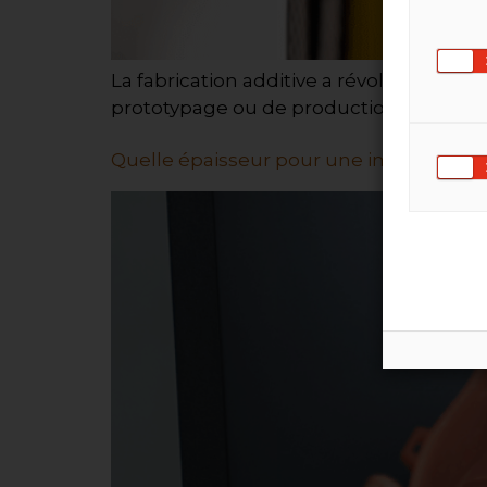
La fabrication additive a révolutionné 
prototypage ou de productio…
Quelle épaisseur pour une impression 