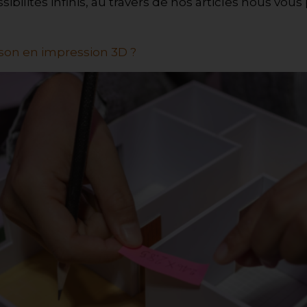
bilités infinis, au travers de nos articles nous vou
son en impression 3D ?