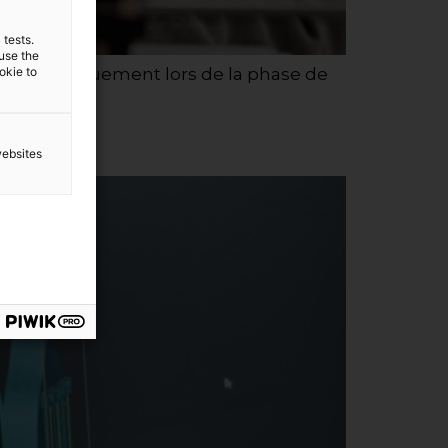
 tests.
 use the
t systématiquement lors de la phase de
ookie to
websites