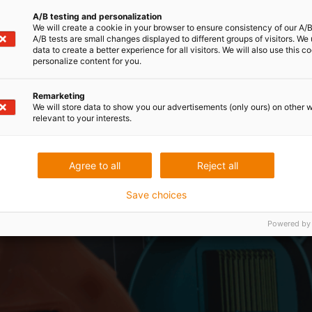
A/B testing and personalization
We will create a cookie in your browser to ensure consistency of our A/B
A/B tests are small changes displayed to different groups of visitors. We
la conception industrielle, mais une question revien
data to create a better experience for all visitors. We will also use this c
personalize content for you.
Remarketing
3d ?
We will store data to show you our advertisements (only ours) on other 
relevant to your interests.
Agree to all
Reject all
Save choices
Powered by