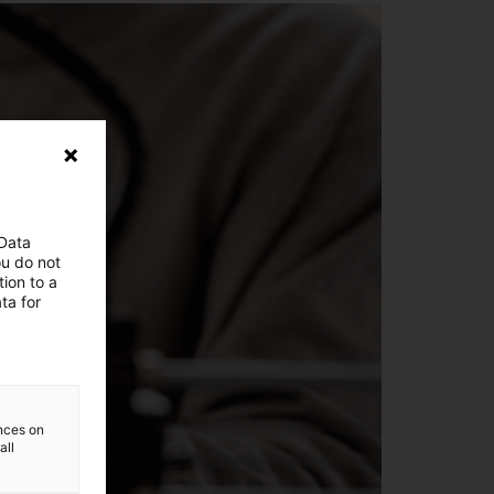
 Data
ou do not
ion to a
ta for
ences on
all