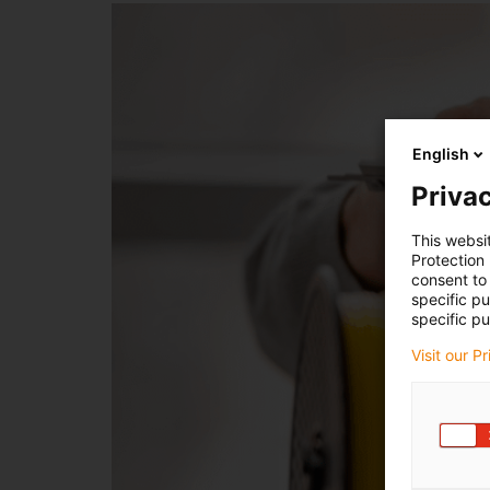
English
Privac
This websi
Protection
consent to 
specific p
specific pu
Visit our P