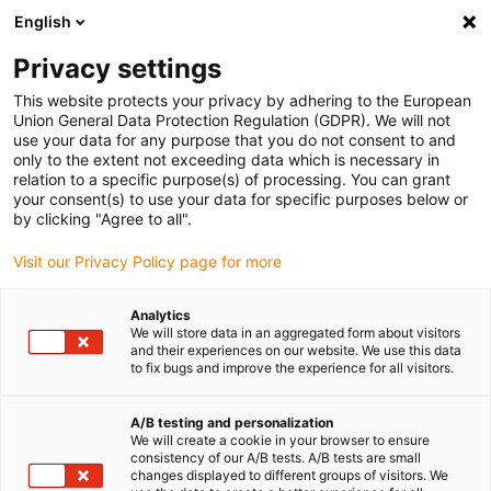
English
Privacy settings
This website protects your privacy by adhering to the European
Union General Data Protection Regulation (GDPR). We will not
Changez de câble en toute
use your data for any purpose that you do not consent to and
only to the extent not exceeding data which is necessary in
tranquillité
relation to a specific purpose(s) of processing. You can grant
your consent(s) to use your data for specific purposes below or
by clicking "Agree to all".
Juillet 8, 2021
Visit our Privacy Policy page for more
Analytics
We will store data in an aggregated form about visitors
and their experiences on our website. We use this data
to fix bugs and improve the experience for all visitors.
A/B testing and personalization
We will create a cookie in your browser to ensure
consistency of our A/B tests. A/B tests are small
changes displayed to different groups of visitors. We