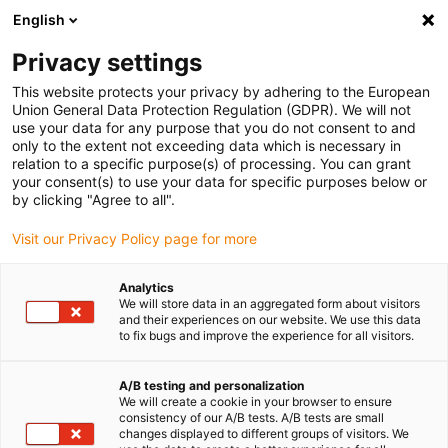
English
Privacy settings
This website protects your privacy by adhering to the European
Union General Data Protection Regulation (GDPR). We will not
Quel plastique pour les
use your data for any purpose that you do not consent to and
only to the extent not exceeding data which is necessary in
paliers lisses ? POM, PA66
relation to a specific purpose(s) of processing. You can grant
et PEEK en comparaison
your consent(s) to use your data for specific purposes below or
by clicking "Agree to all".
Mai 21, 2021
Visit our Privacy Policy page for more
Analytics
We will store data in an aggregated form about visitors
and their experiences on our website. We use this data
to fix bugs and improve the experience for all visitors.
A/B testing and personalization
We will create a cookie in your browser to ensure
consistency of our A/B tests. A/B tests are small
changes displayed to different groups of visitors. We