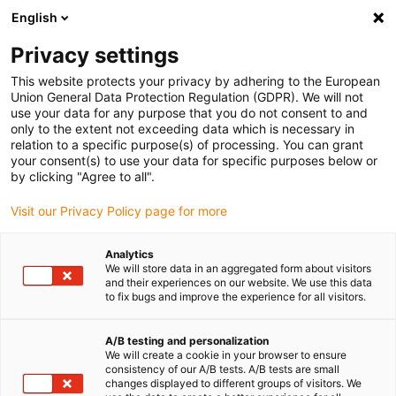
English
Privacy settings
This website protects your privacy by adhering to the European
Union General Data Protection Regulation (GDPR). We will not
Quels sont les
use your data for any purpose that you do not consent to and
only to the extent not exceeding data which is necessary in
inconvénients d’une
relation to a specific purpose(s) of processing. You can grant
maison en impression 3D
your consent(s) to use your data for specific purposes below or
by clicking "Agree to all".
?
Visit our Privacy Policy page for more
Juillet 6, 2026
Analytics
We will store data in an aggregated form about visitors
and their experiences on our website. We use this data
to fix bugs and improve the experience for all visitors.
A/B testing and personalization
We will create a cookie in your browser to ensure
consistency of our A/B tests. A/B tests are small
changes displayed to different groups of visitors. We