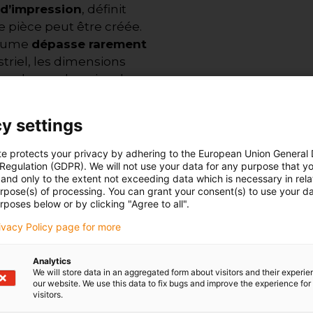
 d’impression
, définit
e pièce peut être créée.
olume
dépasse rarement
triel, les dimensions
pondre aux besoins de
y settings
echnologie choisie. Une
quement atteindre
te protects your privacy by adhering to the European Union General
e de portique ou un bras
 Regulation (GDPR). We will not use your data for any purpose that y
and only to the extent not exceeding data which is necessary in relat
n comme la
urpose(s) of processing. You can grant your consent(s) to use your da
e coût de la résine et la
rposes below or by clicking "Agree to all".
rivacy Policy page for more
Analytics
We will store data in an aggregated form about visitors and their experi
technologies
our website. We use this data to fix bugs and improve the experience for 
visitors.