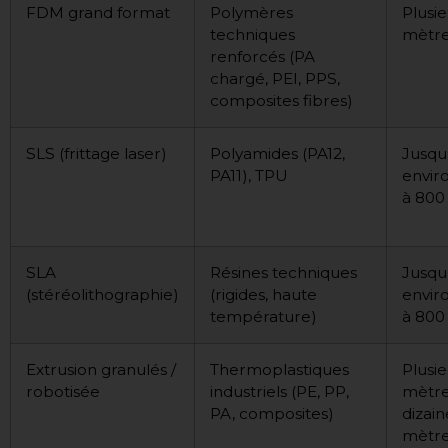
FDM grand format
Polymères
Plusie
techniques
mètr
renforcés (PA
chargé, PEI, PPS,
composites fibres)
SLS (frittage laser)
Polyamides (PA12,
Jusqu
PA11), TPU
envir
à 80
SLA
Résines techniques
Jusqu
(stéréolithographie)
(rigides, haute
envir
température)
à 80
Extrusion granulés /
Thermoplastiques
Plusie
robotisée
industriels (PE, PP,
mètre
PA, composites)
dizain
mètr