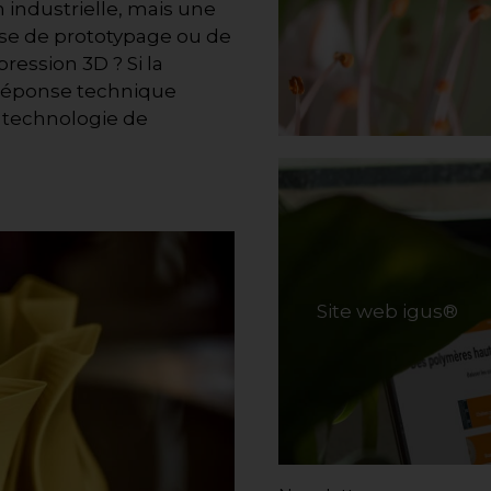
n industrielle, mais une
ase de prototypage ou de
ression 3D ? Si la
 réponse technique
a technologie de
Site web igus®