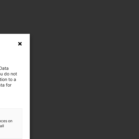
 Data
ou do not
ion to a
ta for
ences on
all