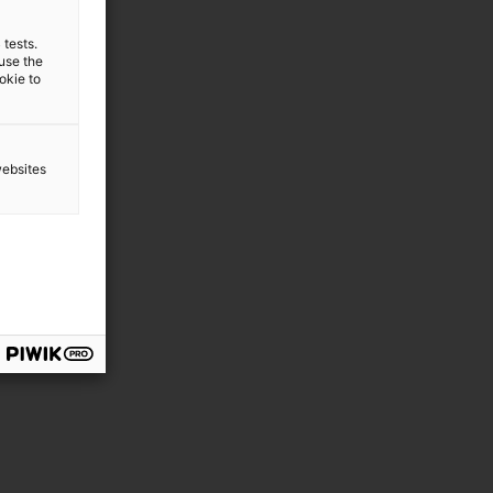
 tests.
 use the
ookie to
websites