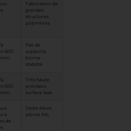
urs
Fabrication de
es
grandes
structures
polymères
’à
Pas de
on 600
supports,
0 mm
bonne
stabilité
’à
Très haute
on 500
précision,
0 mm
surface lisse
urs
Débit élevé,
s à
pièces XXL
es de
es