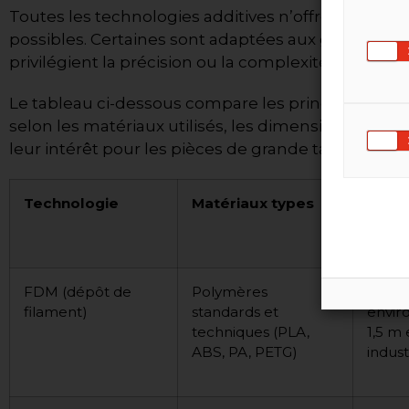
Toutes les technologies additives n’offrent pas 
possibles. Certaines sont adaptées aux grandes pi
privilégient la précision ou la complexité géométr
Le tableau ci-dessous compare les principales te
selon les matériaux utilisés, les dimensions géné
leur intérêt pour les pièces de grande taille.
Technologie
Matériaux types
Taille
maxi
stan
FDM (dépôt de
Polymères
Jusqu
filament)
standards et
enviro
techniques (PLA,
1,5 m
ABS, PA, PETG)
indust