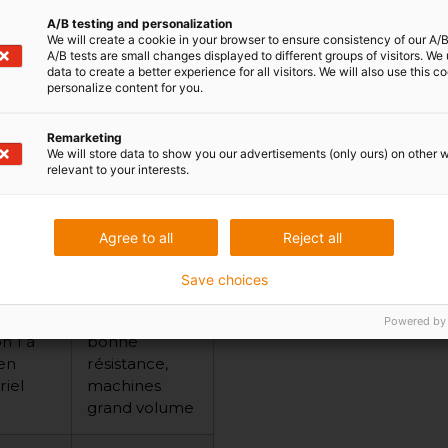
les mêmes volumes
A/B testing and personalization
We will create a cookie in your browser to ensure consistency of our A/B
èces polymères, d’autres
A/B tests are small changes displayed to different groups of visitors. We
ique.
data to create a better experience for all visitors. We will also use this c
personalize content for you.
chnologies polymères
ralement atteignables et
Remarketing
We will store data to show you our advertisements (only ours) on other 
relevant to your interests.
Atouts pour
Agree to all
Reject all
male
les grandes
dard
pièces
Save choices
’à
Coût maîtrisé,
Powered by
n 1 à
bonne
 en
résistance,
riel
machines
grand volume