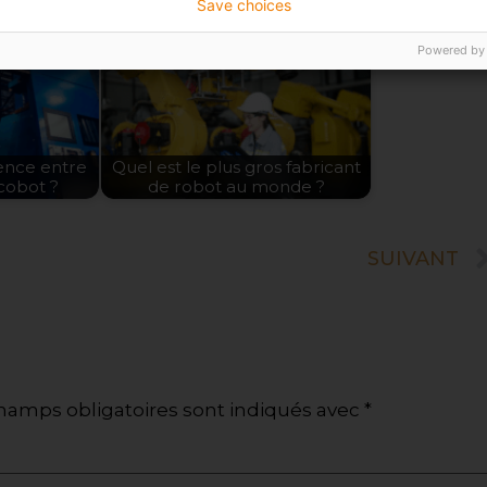
Save choices
Powered by
rence entre
Quel est le plus gros fabricant
cobot ?
de robot au monde ?
SUIVANT
hamps obligatoires sont indiqués avec
*