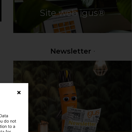
Site web igus®
Newsletter
 Data
ou do not
ion to a
ta for