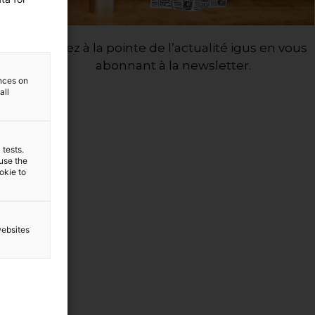
Restez à la pointe de l’actualité igus en vous
abonnant à la newsletter.
ences on
all
 tests.
 use the
ookie to
websites