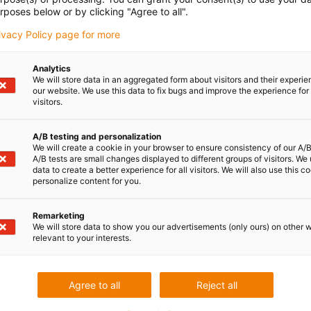
 tester et à utiliser
.
rposes below or by clicking "Agree to all".
rivacy Policy page for more
t
, même un novice en programmation peut fixer
aps de temps. Les entreprises réduisent ainsi les
Analytics
s dépendantes des développeurs.
We will store data in an aggregated form about visitors and their experi
our website. We use this data to fix bugs and improve the experience for 
visitors.
tisation, une équipe de spécialistes de la robotique,
A/B testing and personalization
We will create a cookie in your browser to ensure consistency of our A/B
’automatisation à adopter.
A/B tests are small changes displayed to different groups of visitors. We
data to create a better experience for all visitors. We will also use this c
personalize content for you.
n proposée est testée aboutissant par un devis
t.
Remarketing
We will store data to show you our advertisements (only ours) on other 
posants, du matériel et des logiciels de
relevant to your interests.
r ils sont tous compatibles entre eux. Ainsi, les
obot de service sur-mesure ou bien de le commander
Agree to all
Reject all