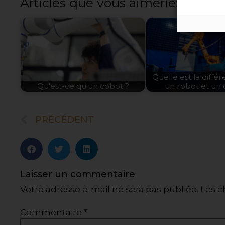
Articles que vous aimeriez :
Quelle est la diffé
Qu'est-ce qu'un cobot ?
un robot et un 
PRÉCÉDENT
Laisser un commentaire
Votre adresse e-mail ne sera pas publiée.
Les c
Commentaire
*