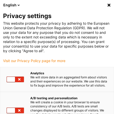
English
Privacy settings
This website protects your privacy by adhering to the European
Union General Data Protection Regulation (GDPR). We will not
Comment rendre une
use your data for any purpose that you do not consent to and
only to the extent not exceeding data which is necessary in
impression 3D plus solide
relation to a specific purpose(s) of processing. You can grant
?
your consent(s) to use your data for specific purposes below or
by clicking "Agree to all".
Décembre 10, 2025
Visit our Privacy Policy page for more
Analytics
We will store data in an aggregated form about visitors
and their experiences on our website. We use this data
to fix bugs and improve the experience for all visitors.
A/B testing and personalization
We will create a cookie in your browser to ensure
consistency of our A/B tests. A/B tests are small
changes displayed to different groups of visitors. We