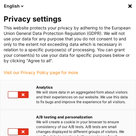
English
Privacy settings
This website protects your privacy by adhering to the European
Quel est le rôle d’un
Union General Data Protection Regulation (GDPR). We will not
use your data for any purpose that you do not consent to and
connecteur modulaire ?
only to the extent not exceeding data which is necessary in
relation to a specific purpose(s) of processing. You can grant
your consent(s) to use your data for specific purposes below or
mars 23, 2023
by clicking "Agree to all".
Visit our Privacy Policy page for more
Analytics
We will store data in an aggregated form about visitors
and their experiences on our website. We use this data
to fix bugs and improve the experience for all visitors.
A/B testing and personalization
We will create a cookie in your browser to ensure
consistency of our A/B tests. A/B tests are small
changes displayed to different groups of visitors. We