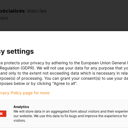
pécialisés
. Voici les
sion.
s systèmes robotiques
y settings
ccomplir des tâches
outes les étapes de
te protects your privacy by adhering to the European Union General
a mise en production. Il
 Regulation (GDPR). We will not use your data for any purpose that y
and only to the extent not exceeding data which is necessary in relat
, programmation, et
urpose(s) of processing. You can grant your consent(s) to use your da
SA, UTC, ENSAM…) avec un
rposes below or by clicking "Agree to all".
rivacy Policy page for more
Analytics
 à la recherche et au
We will store data in an aggregated form about visitors and their experi
ques. Le responsable
our website. We use this data to fix bugs and improve the experience for 
visitors.
ies existantes pour