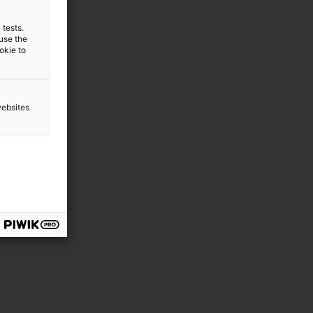
 tests.
 use the
ookie to
websites