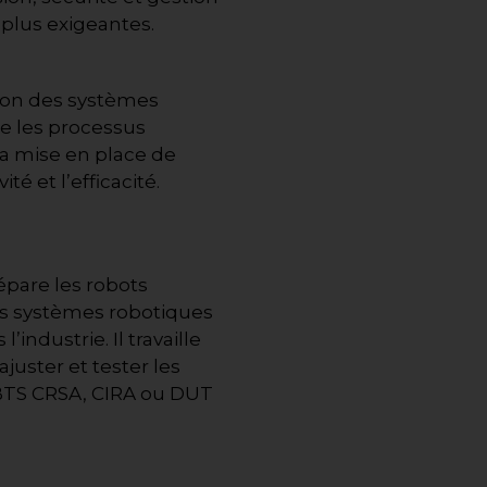
 plus exigeantes.
tion des systèmes
se les processus
la mise en place de
é et l’efficacité.
répare les robots
les systèmes robotiques
ndustrie. Il travaille
juster et tester les
 BTS CRSA, CIRA ou DUT