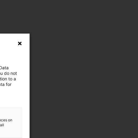
 Data
ou do not
ion to a
ta for
ences on
all