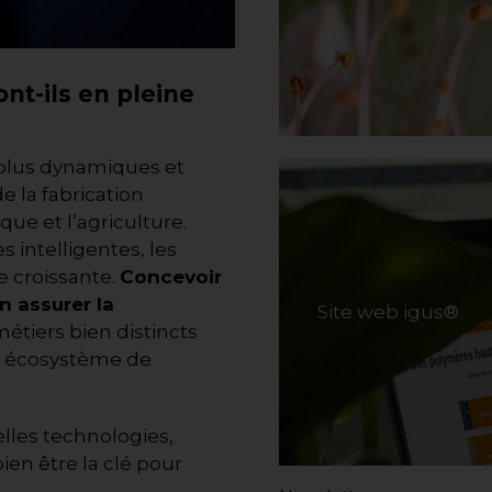
nt-ils en pleine
s plus dynamiques et
 la fabrication
que et l’agriculture.
s intelligentes, les
 croissante.
Concevoir
n assurer la
Site web igus®
étiers bien distincts
n écosystème de
elles technologies,
ien être la clé pour