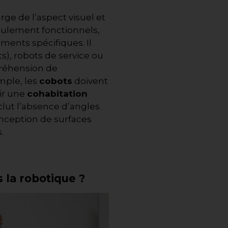
rge de l’aspect visuel et
eulement fonctionnels,
ments spécifiques. Il
ts), robots de service ou
préhension de
mple, les
cobots
doivent
ir une
cohabitation
clut l’absence d’angles
onception de surfaces
.
 la robotique ?