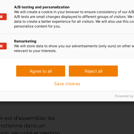
 aux besoins industriels.
A/B testing and personalization
orat ou une
We will create a cookie in your browser to ensure consistency of our A/B
A/B tests are small changes displayed to different groups of visitors. We
data to create a better experience for all visitors. We will also use this c
personalize content for you.
otique
Remarketing
e programmeur robotique
We will store data to show you our advertisements (only ours) on other 
relevant to your interests.
rôlent les robots. Il doit
ation adaptés aux
.
Son rôle est
clé
, car
Agree to all
Reject all
é de son code. Un robot
et moins réactif, ce qui
Save choices
e production et la
Powered by
on est d’assembler les
onctionne dans un
on, sécurité et gestion