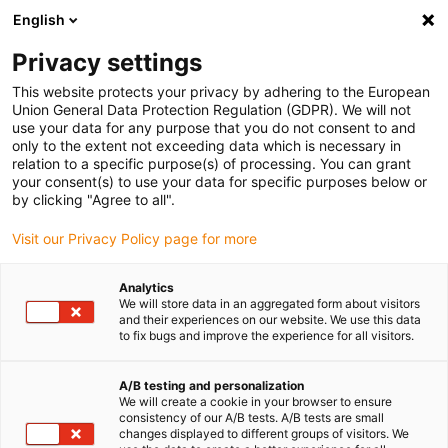
English
Privacy settings
This website protects your privacy by adhering to the European
Union General Data Protection Regulation (GDPR). We will not
Quelles sont les fonctions
use your data for any purpose that you do not consent to and
only to the extent not exceeding data which is necessary in
des connecteurs
relation to a specific purpose(s) of processing. You can grant
électriques dans
your consent(s) to use your data for specific purposes below or
by clicking "Agree to all".
l’industrie ?
Visit our Privacy Policy page for more
Avril 24, 2023
Analytics
We will store data in an aggregated form about visitors
and their experiences on our website. We use this data
to fix bugs and improve the experience for all visitors.
A/B testing and personalization
We will create a cookie in your browser to ensure
consistency of our A/B tests. A/B tests are small
changes displayed to different groups of visitors. We